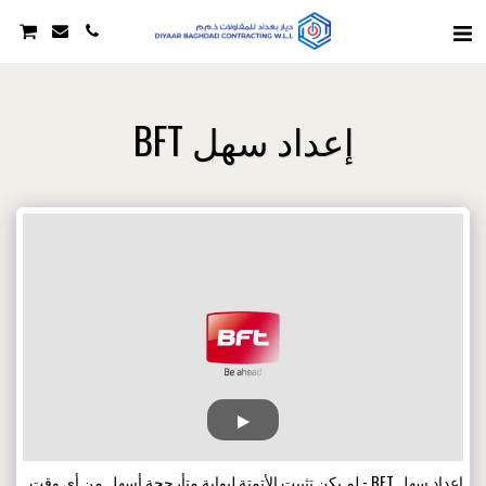
إعداد سهل BFT
إعداد سهل BFT - لم يكن تثبيت الأتمتة لبوابة متأرجحة أسهل من أي وقت